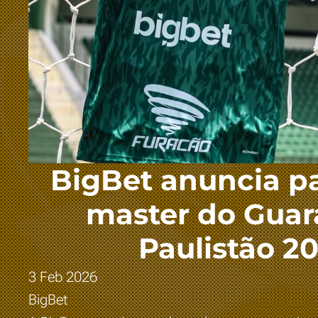
BigBet anuncia pa
master do Guar
Paulistão 2
3 Feb 2026
BigBet