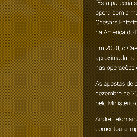
“Esta parceria 
opera com a ma
Caesars Enterta
na América do N
Em 2020, o Caes
aproximadamente
nas operações d
As apostas de q
dezembro de 20
pelo Ministério
André Feldman, 
comentou a imp