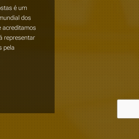
ostas é um
 mundial dos
e acreditamos
á representar
s pela