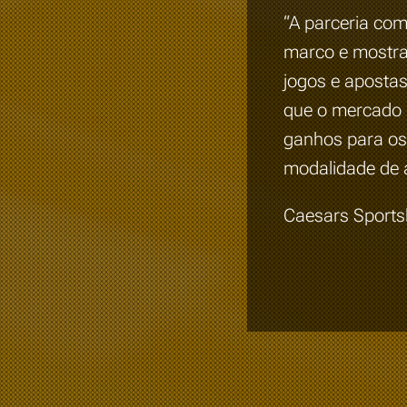
“A parceria co
marco e mostra 
jogos e aposta
que o mercado b
ganhos para os 
modalidade de 
Caesars Sport