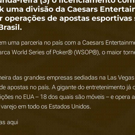
k uma divisão da Caesars Entertai
r operações de apostas esportivas 
rasil.
 tem uma parceria no país com a Caesars Entertainm
rca World Series of Poker® (WSOP®), o maior torn
meira das grandes empresas sediadas na Las Vegas S
e apostas no país. A gigante do entretenimento já
dições no EUA – 18 dos quais são móveis – e opera 
 varejo em todo os Estados Unidos.
ias aqui