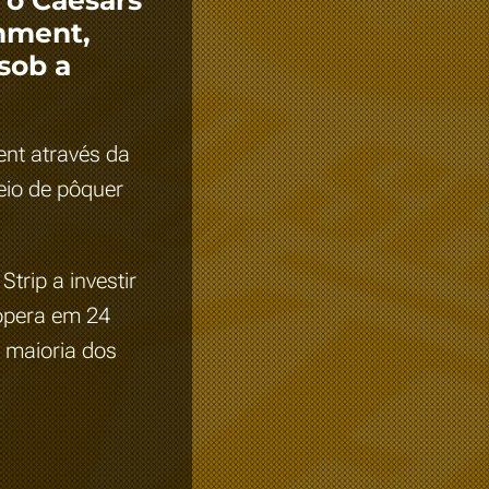
nment,
sob a
ent através da
eio de pôquer
trip a investir
 opera em 24
a maioria dos