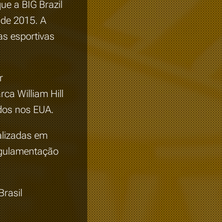
ue a BIG Brazil
sde 2015. A
as esportivas
r
ca William Hill
ados nos EUA.
alizadas em
egulamentação
Brasil